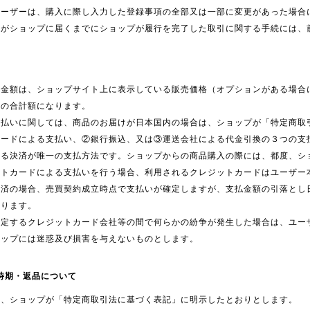
ユーザーは、購入に際し入力した登録事項の全部又は一部に変更があった場合
絡がショップに届くまでにショップが履行を完了した取引に関する手続には、
払金額は、ショップサイト上に表示している販売価格（オプションがある場合
料の合計額になります。
支払いに関しては、商品のお届けが日本国内の場合は、ショップが「特定商取
カードによる支払い、②銀行振込、又は③運送会社による代金引換の３つの支
よる決済が唯一の支払方法です。ショップからの商品購入の際には、都度、シ
ットカードによる支払いを行う場合、利用されるクレジットカードはユーザー
決済の場合、売買契約成立時点で支払いが確定しますが、支払金額の引落とし
なります。
規定するクレジットカード会社等の間で何らかの紛争が発生した場合は、ユー
ョップには迷惑及び損害を与えないものとします。
時期・返品について
は、ショップが「特定商取引法に基づく表記」に明示したとおりとします。