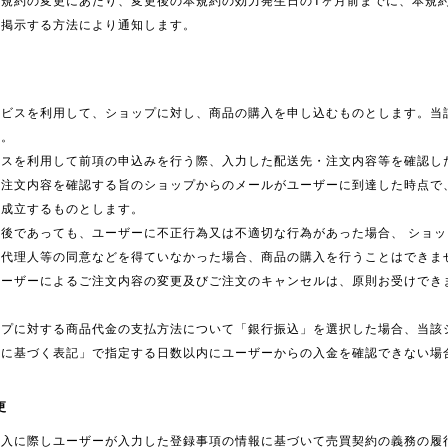
本規約の変更にあたり、変更後の本規約の効力発生日の1ヶ月前までに、本規
に掲示する方法により通知します。
ービスを利用して、ショップに対し、商品の購入を申し込むものとします。当
す。
ビスを利用して前項の申込みを行う際、入力した配送先・注文内容等を確認し
て注文内容を確認する旨のショップからのメールがユーザーに到達した時点で
て成立するものとします。
後であっても、ユーザーに不正行為又は不適切な行為があった場合、 ショ
定代理人等の同意などを得ていなかった場合、商品の購入を行うことはできま
ユーザーによるご注文内容の変更及びご注文のキャンセルは、原則お受けでき
ップに対する商品代金の支払方法について「銀行振込」を選択した場合、当該
法に基づく表記」で指定する日数以内にユーザーからの入金を確認できない場
更
購入に際しユーザーが入力した登録事項の情報に基づいて売買契約の義務の履