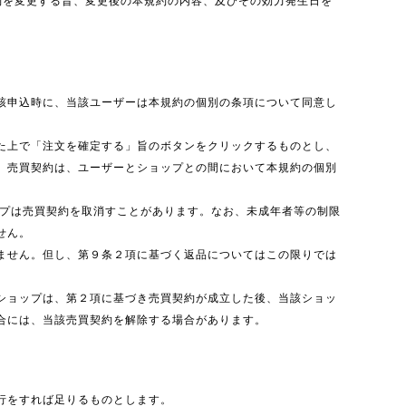
約を変更する旨、変更後の本規約の内容、及びその効力発生日を
該申込時に、当該ユーザーは本規約の個別の条項について同意し
た上で「注文を確定する」旨のボタンをクリックするものとし、
、売買契約は、ユーザーとショップとの間において本規約の個別
ップは売買契約を取消すことがあります。なお、未成年者等の制限
せん。
ません。但し、第９条２項に基づく返品についてはこの限りでは
ショップは、第２項に基づき売買契約が成立した後、当該ショッ
合には、当該売買契約を解除する場合があります。
行をすれば足りるものとします。