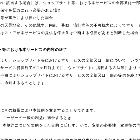
かに該当する場合には、ショップサイト等における本サービスの全部又は一
又は保守を緊急に行う必要がある場合
回線等が事故により停止した場合
火災等の天災地変、その他戦争、内乱、暴動、流行病等の不可抗力によって本サ
プ又はストアが本サービスの提供を停止又は中断する必要があると判断した場合
ト等における本サービスの内容の終了
により、ショップサイト等における本サービスの全部又は一部について、いつ
はサービス提供終了の1ヶ月前までに、ウェブサイトに掲載する方法等により
い事由によりショップサイトにおける本サービスの全部又は一部の提供を終了
ーに通知するものとします。
合にその裁量により本規約を変更することができます。
更が、ユーザーの一般の利益に適合するとき
更が、本規約について契約をした目的に反せず、かつ、変更の必要性、変更後