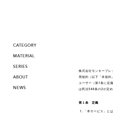
CATEGORY
all
Glass・Chan
Mask Chan
pierce
neppierce
pin brooch
ear clip
bracelet
necklace
long necklace
nail bijoux
MATERIAL
silver
stainless
titanium
brass
new silver beads (18k plated)
new silver beads (rodium plated)
14kgf beads (no-plating)
silver beads (no-plating)
glass beads
swalovski crystal
swarovski pearl
knitted
other
SERIES
株式会社モンキーブレッ
ABOUT
用規約（以下「本規約
ユーザー（第1条に定
NEWS
は民法548条の2が定
第１条 定義
「本サービス」とは、