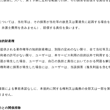
った損害について、第１３条に定める範囲でのみ、その損害を賠償する責任を
については、当社等は、その損害が当社等の故意又は重過失に起因する場合
、弁護士費用を含みません）、賠償する責任を負います。
知的財産権
て提供される著作権等の知的財産権は、別段の定めのない限り、全て当社等又
権利者の許可がない限り、ユーザーは、本サービス利用の目的以外で利用する
問題が発生した場合、ユーザーは、自己の負担と責任においてかかる問題を解
一権利者に損害が発生した場合には、ユーザーは、当該損害（逸失利益を含む
書面による事前承諾なしに、本規約に関する権利又は義務の全部又は一部を
りません。
力との関係排除