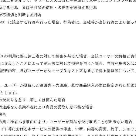
の第三者を介して、本サービス又は当社等を通じて入手したコンテンツを複製
妨げる行為、又は当社等の信用・名誉等を毀損する行為
が不適切と判断する行為
号の一に該当する行為を行った場合、行為者は、当社等が当該行為により蒙っ
ビスの利用に際し第三者に対して損害を与えた場合、当該ユーザーの負担と責
等に違反したことによって第三者に対して損害を与えた場合、当該利用者又は
記載内容、及びユーザーがショップ又はストアを通じて得る情報等について
は、ユーザーが登録した連絡先への連絡、及び商品購入の際に指定された配送
のとします。
の受取りを怠り、若しくは拒んだ場合
の連絡なく長期不在により商品の受取りが不能な場合
場合
の責に帰すべき事由により、ユーザーが商品を受け取ることが出来ない場合
サイト等における本サービスの提供の停止、中断、内容の変更、終了、ショッ