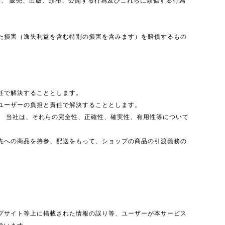
、 販売、出版、頒布、公開する行為及びこれらに類似する行為
た損害（逸失利益を含む特別の損害を含みます）を賠償するもの
任で解決することとします。
ユーザーの負担と責任で解決することとします。
、 当社は、それらの完全性、正確性、確実性、有用性等について
先への商品を持参、配送をもって、ショップの商品の引渡義務の
プサイト等上に掲載された情報の誤り等、ユーザーが本サービス