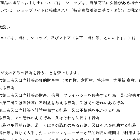
入商品の返品のお申し出については、ショップは、当該商品に欠陥がある場合
ついては、ショップサイトに掲載された「特定商取引法に基づく表記」に明記
取扱い
ついては、当社、ショップ、及びストア（以下「当社等」といいます。）は
ーが次の各号の行為を行うことを禁止します。
の第三者又は当社等の知的財産権 （著作権、意匠権、特許権、実用新 案権
ある行為
の第三者又は当社等の財産、信用、プライバシーを侵害する行為、又は侵害
の第三者又は当社等に不利益を与える行為、又はその恐れのある行為
第三者又は当社等を誹謗中傷する行為、又は不快感を抱かせる行為
る行為、その恐れのある行為、又はそれを助長する行為
行為や犯罪的行為、若しくはその恐れのある行為、又はそれを幇助する行為
当社等を通じて入手したコンテンツをユーザーが私的利用の範囲外で利用す