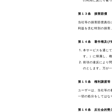
の利用にあたり被
第１３条 損害賠償
当社等の損害賠償責任
利益を含む特別の損害
第１４条 著作権及び
本サービスを通じ
す。）に帰属し、
前項の違反により
のとします。万が
第１５条 権利譲渡等
ユーザーは、当社等の
一切の処分をしてはな
第１６条 反社会的勢