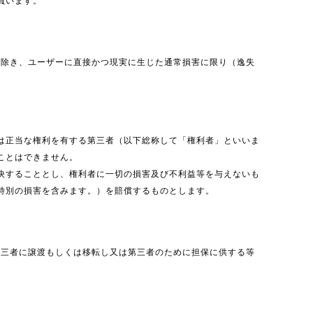
負います。
を除き、ユーザーに直接かつ現実に生じた通常損害に限り（逸失
は正当な権利を有する第三者（以下総称して「権利者」といいま
ことはできません。
決することとし、権利者に一切の損害及び不利益等を与えないも
特別の損害を含みます。）を賠償するものとします。
第三者に譲渡もしくは移転し又は第三者のために担保に供する等